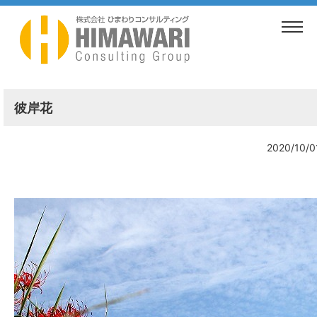
TOP
>
ブログ
>
彼岸花
彼岸花
2020/10/0